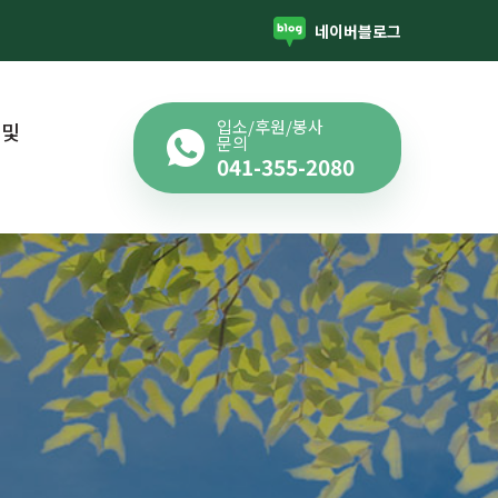
네이버블로그
입소/후원/봉사
 및
문의
041-355-2080