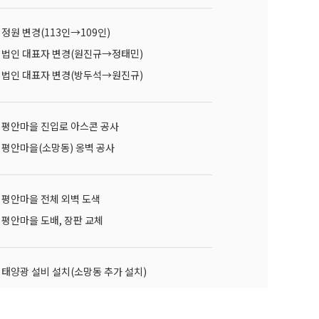
정원 변경(113인→109인)
법인 대표자 변경(원진규→정태민)
법인 대표자 변경(방두석→원진규)
평안마을 진입로 아스콘 공사
평안마을(소망동) 옹벽 공사
평안마을 전체 외벽 도색
평안마을 도배, 장판 교체
태양광 설비 설치(소망동 추가 설치)
평안마을 쉼터 설치
평안마을 개원20주년